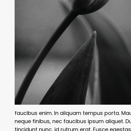
faucibus enim. In aliquam tempus porta. Mau
neque finibus, nec faucibus ipsum aliquet. D
tincidunt nunc, id rutrum erat. Fusce egestas