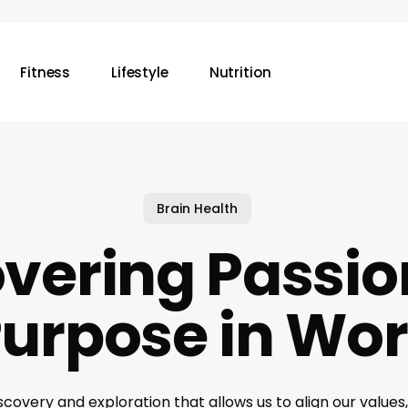
Fitness
Lifestyle
Nutrition
Brain Health
overing Passio
urpose in Wo
scovery and exploration that allows us to align our values, 