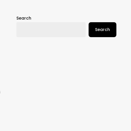
Search
Search
s