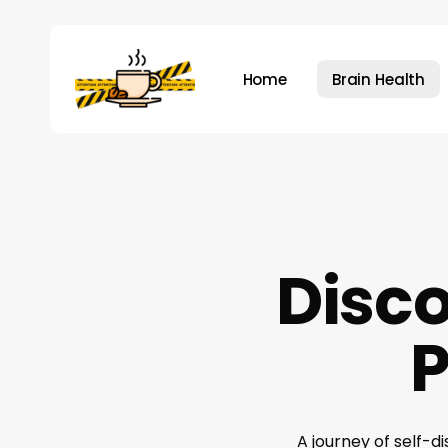
Skip
to
main
Home
Brain Health
content
Hit enter to search or ESC to close
Disc
P
A journey of self-di