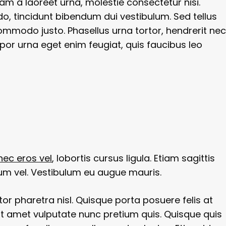
lam a laoreet urna, molestie consectetur nisi.
o, tincidunt bibendum dui vestibulum. Sed tellus
commodo justo. Phasellus urna tortor, hendrerit nec
por urna eget enim feugiat, quis faucibus leo
nec eros vel
, lobortis cursus ligula. Etiam sagittis
um vel. Vestibulum eu augue mauris.
titor pharetra nisl. Quisque porta posuere felis at
sit amet vulputate nunc pretium quis. Quisque quis