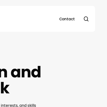
search
Contact
n and
rk
interests, and skills